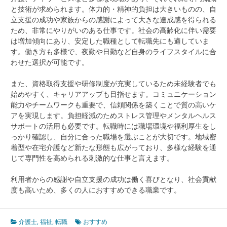
と技術が求められます。体力的・精神的負担は大きいものの、自
立支援の成功や家族からの感謝によって大きな達成感を得られる
ため、非常にやりがいのある仕事です。社会の高齢化に伴い需要
は増加傾向にあり、安定した職種として転職先にも適していま
す。働き方も多様で、夜勤や日勤など自身のライフスタイルに合
わせた選択が可能です。
また、資格取得支援や研修制度が充実しているため未経験者でも
始めやすく、キャリアアップも目指せます。コミュニケーション
能力やチームワークも重要で、信頼関係を築くことで質の高いケ
アを実現します。負担軽減のためストレス管理やメンタルヘルス
サポートの活用も必要です。転職時には職場環境や福利厚生をし
っかり確認し、自分に合った職場を選ぶことが大切です。地域密
着型や在宅介護など新たな形態も広がっており、多様な経験を通
じて専門性を高められる刺激的な仕事と言えます。
利用者からの感謝や自立支援の成功は働く喜びとなり、社会貢献
度も高いため、多くの人におすすめできる職業です。
介護士
,
福祉
,
転職
おすすめ