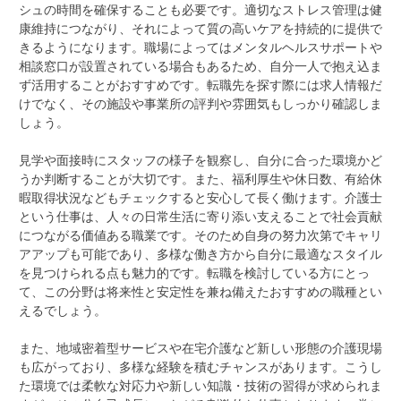
シュの時間を確保することも必要です。適切なストレス管理は健
康維持につながり、それによって質の高いケアを持続的に提供で
きるようになります。職場によってはメンタルヘルスサポートや
相談窓口が設置されている場合もあるため、自分一人で抱え込ま
ず活用することがおすすめです。転職先を探す際には求人情報だ
けでなく、その施設や事業所の評判や雰囲気もしっかり確認しま
しょう。
見学や面接時にスタッフの様子を観察し、自分に合った環境かど
うか判断することが大切です。また、福利厚生や休日数、有給休
暇取得状況などもチェックすると安心して長く働けます。介護士
という仕事は、人々の日常生活に寄り添い支えることで社会貢献
につながる価値ある職業です。そのため自身の努力次第でキャリ
アアップも可能であり、多様な働き方から自分に最適なスタイル
を見つけられる点も魅力的です。転職を検討している方にとっ
て、この分野は将来性と安定性を兼ね備えたおすすめの職種とい
えるでしょう。
また、地域密着型サービスや在宅介護など新しい形態の介護現場
も広がっており、多様な経験を積むチャンスがあります。こうし
た環境では柔軟な対応力や新しい知識・技術の習得が求められま