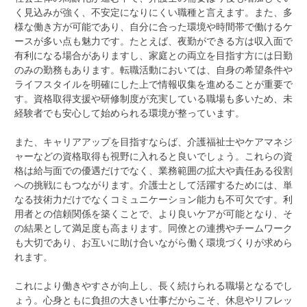
く見込みが強く、不安定になりにくい職種と言えます。また、多
様な働き方が可能であり、自分に合った環境や時間帯で働けるケ
ースが多い点も魅力です。たとえば、夜勤ができる方は収入面で
有利になる場合がありますし、家庭との両立を目指す方には日勤
のみの勤務もあります。転職活動においては、自身の希望条件や
ライフスタイルを明確にした上で情報収集を進めることが重要で
す。資格取得支援や研修制度が充実している職場も多いため、未
経験者でも安心して始められる環境が整っています。
また、キャリアアップを目指すならば、介護福祉士やケアマネジ
ャーなどの資格取得も視野に入れると良いでしょう。これらの資
格は給与面での優遇だけでなく、業務範囲の拡大や責任ある役割
への挑戦にもつながります。介護士として活躍するためには、単
なる技術力だけでなくコミュニケーション能力も不可欠です。利
用者との信頼関係を築くことで、より良いケアが可能となり、そ
の結果として満足度も高まります。同僚との連携やチームワーク
も大切であり、お互いに助け合いながら働く環境づくりが求めら
れます。
これにより働きやすさが向上し、長く続けられる職場となるでし
ょう。心身ともに負担の大きい仕事だからこそ、休息やリフレッ