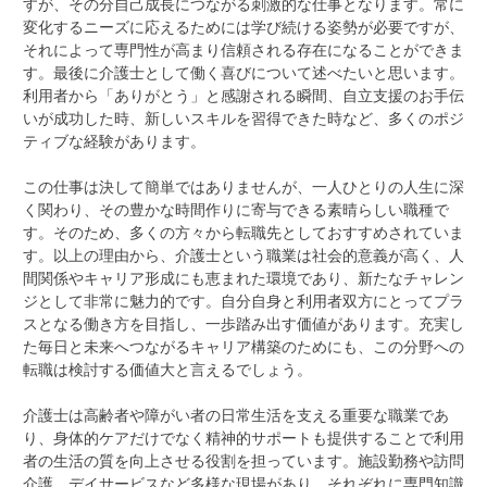
すが、その分自己成長につながる刺激的な仕事となります。常に
変化するニーズに応えるためには学び続ける姿勢が必要ですが、
それによって専門性が高まり信頼される存在になることができま
す。最後に介護士として働く喜びについて述べたいと思います。
利用者から「ありがとう」と感謝される瞬間、自立支援のお手伝
いが成功した時、新しいスキルを習得できた時など、多くのポジ
ティブな経験があります。
この仕事は決して簡単ではありませんが、一人ひとりの人生に深
く関わり、その豊かな時間作りに寄与できる素晴らしい職種で
す。そのため、多くの方々から転職先としておすすめされていま
す。以上の理由から、介護士という職業は社会的意義が高く、人
間関係やキャリア形成にも恵まれた環境であり、新たなチャレン
ジとして非常に魅力的です。自分自身と利用者双方にとってプラ
スとなる働き方を目指し、一歩踏み出す価値があります。充実し
た毎日と未来へつながるキャリア構築のためにも、この分野への
転職は検討する価値大と言えるでしょう。
介護士は高齢者や障がい者の日常生活を支える重要な職業であ
り、身体的ケアだけでなく精神的サポートも提供することで利用
者の生活の質を向上させる役割を担っています。施設勤務や訪問
介護、デイサービスなど多様な現場があり、それぞれに専門知識