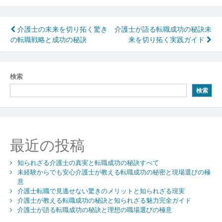
投
介護士の未来を切り拓く驚き
介護士が語る転職成功の秘訣未
の転職戦略と成功の秘訣
来を切り拓く実践ガイド
稿
ナ
ビ
検索
検索
ゲ
ー
シ
最近の投稿
ョ
ン
知られざる介護士の真実と転職成功の秘訣すべて
未経験からでも安心介護士が教える転職成功の秘密と現場選びの極
意
介護士転職で見逃せない驚きのメリットと知られざる現実
介護士が教える転職成功の秘訣と知られざる魅力完全ガイド
介護士が語る転職成功の秘訣と理想の職場選びの極意